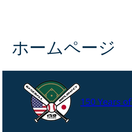
Skip
to
content
ホームページ
150 Years o