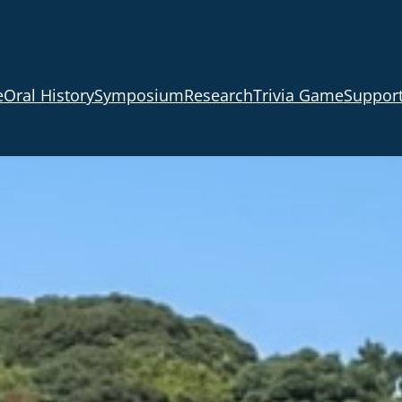
e
Oral History
Symposium
Research
Trivia Game
Support